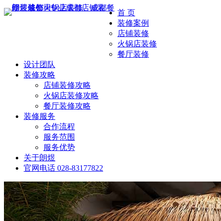
首 页
装修案例
店铺装修
火锅店装修
餐厅装修
设计团队
装修攻略
店铺装修攻略
火锅店装修攻略
餐厅装修攻略
装修服务
合作流程
服务范围
服务优势
关于朗煜
官网电话
028-83177822