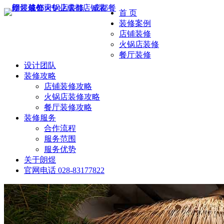
首 页
装修案例
店铺装修
火锅店装修
餐厅装修
设计团队
装修攻略
店铺装修攻略
火锅店装修攻略
餐厅装修攻略
装修服务
合作流程
服务范围
服务优势
关于朗煜
官网电话
028-83177822