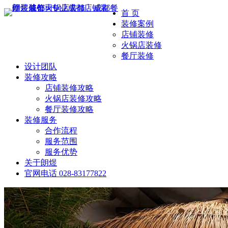
首 页
装修案例
店铺装修
火锅店装修
餐厅装修
设计团队
装修攻略
店铺装修攻略
火锅店装修攻略
餐厅装修攻略
装修服务
合作流程
服务范围
服务优势
关于朗煜
官网电话
028-83177822