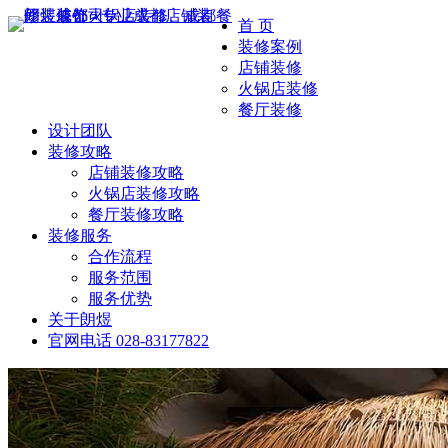
首 页
装修案例
店铺装修
火锅店装修
餐厅装修
设计团队
装修攻略
店铺装修攻略
火锅店装修攻略
餐厅装修攻略
装修服务
合作流程
服务范围
服务优势
关于朗煜
官网电话
028-83177822