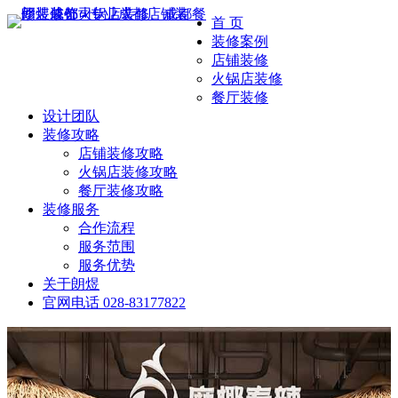
首 页
装修案例
店铺装修
火锅店装修
餐厅装修
设计团队
装修攻略
店铺装修攻略
火锅店装修攻略
餐厅装修攻略
装修服务
合作流程
服务范围
服务优势
关于朗煜
官网电话
028-83177822