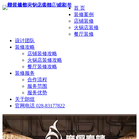
首 页
装修案例
店铺装修
火锅店装修
餐厅装修
设计团队
装修攻略
店铺装修攻略
火锅店装修攻略
餐厅装修攻略
装修服务
合作流程
服务范围
服务优势
关于朗煜
官网电话
028-83177822