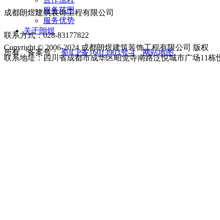
服务范围
成都朗煜建筑装饰工程有限公司
服务优势
关于朗煜
联系方式：028-83177822
Copyright © 2006-2024 成都朗煜建筑装饰工程有限公司 版权
所有 备案号：
蜀ICP备16013903号-4
网站地图
联系地址：四川省成都市成华区昭觉寺南路泛悦城市广场11栋悦享