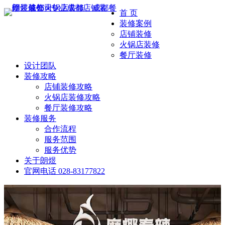
首 页
装修案例
店铺装修
火锅店装修
餐厅装修
设计团队
装修攻略
店铺装修攻略
火锅店装修攻略
餐厅装修攻略
装修服务
合作流程
服务范围
服务优势
关于朗煜
官网电话
028-83177822