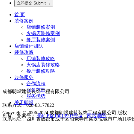
首 页
装修案例
店铺装修案例
火锅店装修案例
餐厅装修案例
店铺设计团队
装修攻略
店铺装修攻略
火锅店装修攻略
餐厅装修攻略
联系我们 Contact us
装修服务
合作流程
服务范围
成都朗煜建筑装饰工程有限公司
服务优势
关于朗煜
联系方式：028-83177822
Copyright © 2006-2024 成都朗煜建筑装饰工程有限公司 版权
所有 备案号：
蜀ICP备16013903号-4
网站地图
联系地址：四川省成都市成华区昭觉寺南路泛悦城市广场11栋悦享