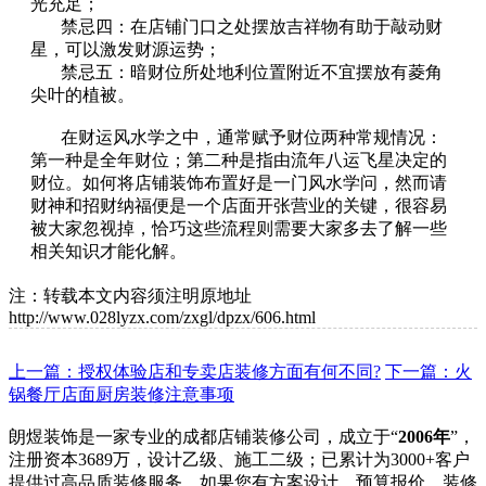
光充足；
禁忌四：在店铺门口之处摆放吉祥物有助于敲动财
星，可以激发财源运势；
禁忌五：暗财位所处地利位置附近不宜摆放有菱角
尖叶的植被。
在财运风水学之中，通常赋予财位两种常规情况：
第一种是全年财位；第二种是指由流年八运飞星决定的
财位。如何将店铺装饰布置好是一门风水学问，然而请
财神和招财纳福便是一个店面开张营业的关键，很容易
被大家忽视掉，恰巧这些流程则需要大家多去了解一些
相关知识才能化解。
注：转载本文内容须注明原地址
http://www.028lyzx.com/zxgl/dpzx/606.html
上一篇：授权体验店和专卖店装修方面有何不同?
下一篇：火
锅餐厅店面厨房装修注意事项
朗煜装饰是一家专业的成都店铺装修公司，成立于“
2006年
”，
注册资本3689万，设计乙级、施工二级；已累计为3000+客户
提供过高品质装修服务。如果您有方案设计、预算报价、装修