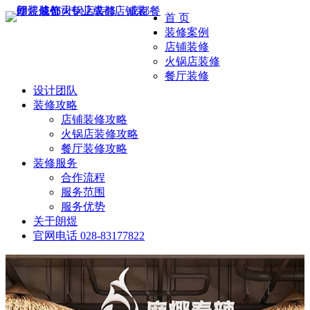
首 页
装修案例
店铺装修
火锅店装修
餐厅装修
设计团队
装修攻略
店铺装修攻略
火锅店装修攻略
餐厅装修攻略
装修服务
合作流程
服务范围
服务优势
关于朗煜
官网电话
028-83177822