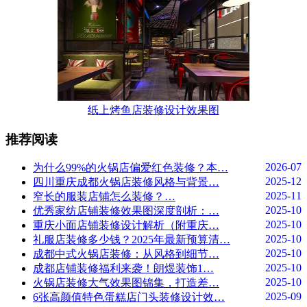
纸上烤鱼店装修设计效果图
推荐阅读
2026-07
为什么99%的火锅店偏爱红色装修？本…
2025-12
四川重庆成都火锅店装修风格与背景…
2025-11
窄长的服装店铺怎么装修？…
2025-10
优秀家纺店铺装修效果图深度剖析：…
2025-10
重庆小面店铺装修设计解析（附重庆…
2025-10
礼服店装修多少钱？2025年最新预算清…
2025-10
成都中式火锅店装修：从风格到细节…
2025-10
成都店铺装修福利来袭！朗煜装饰1…
2025-10
火锅店装修大气效果图锦集，打造差…
2025-09
6张高颜值特色蛋糕店门头装修设计效…