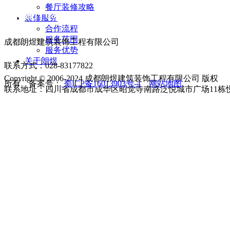
餐厅装修攻略
联系我们 Contact us
装修服务
合作流程
服务范围
成都朗煜建筑装饰工程有限公司
服务优势
关于朗煜
联系方式：028-83177822
Copyright © 2006-2024 成都朗煜建筑装饰工程有限公司 版权
所有 备案号：
蜀ICP备16013903号-4
网站地图
联系地址：四川省成都市成华区昭觉寺南路泛悦城市广场11栋悦享