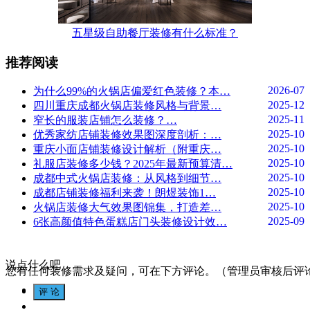
五星级自助餐厅装修有什么标准？
推荐阅读
2026-07
为什么99%的火锅店偏爱红色装修？本…
2025-12
四川重庆成都火锅店装修风格与背景…
2025-11
窄长的服装店铺怎么装修？…
2025-10
优秀家纺店铺装修效果图深度剖析：…
2025-10
重庆小面店铺装修设计解析（附重庆…
2025-10
礼服店装修多少钱？2025年最新预算清…
2025-10
成都中式火锅店装修：从风格到细节…
2025-10
成都店铺装修福利来袭！朗煜装饰1…
2025-10
火锅店装修大气效果图锦集，打造差…
2025-09
6张高颜值特色蛋糕店门头装修设计效…
说点什么吧
您有任何装修需求及疑问，可在下方评论。（管理员审核后评