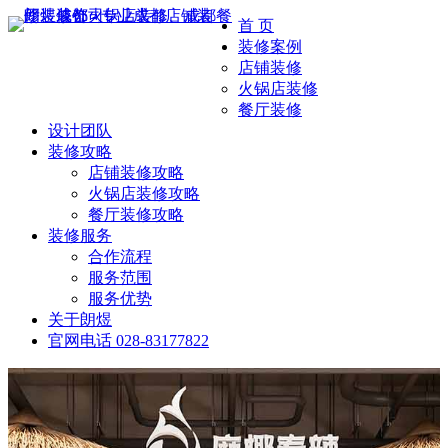
首 页
装修案例
店铺装修
火锅店装修
餐厅装修
设计团队
装修攻略
店铺装修攻略
火锅店装修攻略
餐厅装修攻略
装修服务
合作流程
服务范围
服务优势
关于朗煜
官网电话
028-83177822