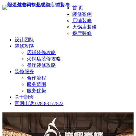
首 页
装修案例
店铺装修
火锅店装修
餐厅装修
设计团队
装修攻略
店铺装修攻略
火锅店装修攻略
餐厅装修攻略
装修服务
合作流程
服务范围
服务优势
关于朗煜
官网电话
028-83177822