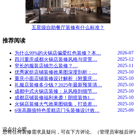
五星级自助餐厅装修有什么标准？
推荐阅读
2026-07
为什么99%的火锅店偏爱红色装修？本…
2025-12
四川重庆成都火锅店装修风格与背景…
2025-11
窄长的服装店铺怎么装修？…
2025-10
优秀家纺店铺装修效果图深度剖析：…
2025-10
重庆小面店铺装修设计解析（附重庆…
2025-10
礼服店装修多少钱？2025年最新预算清…
2025-10
成都中式火锅店装修：从风格到细节…
2025-10
成都店铺装修福利来袭！朗煜装饰1…
2025-10
火锅店装修大气效果图锦集，打造差…
2025-09
6张高颜值特色蛋糕店门头装修设计效…
说点什么吧
您有任何装修需求及疑问，可在下方评论。（管理员审核后评