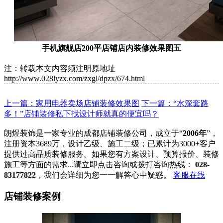
手机旗舰店200平店铺店内装修效果图五
注：转载本文内容须注明原地址
http://www.028lyzx.com/zxgl/dpzx/674.html
上一篇：家用电器卖场店铺装修效果图
下一篇：“水深套路
多！”店铺装修私下找设计师就真的便宜吗？
朗煜装饰是一家专业的成都店铺装修公司，成立于“
2006年
”，
注册资本3689万，设计乙级、施工二级；已累计为3000+客户
提供过高品质装修服务。如果您有方案设计、预算报价、装修
施工等方面的需求...请立即点击咨询或拨打咨询热线：
028-
83177822
，我们会详细为您一一解答心中疑惑。
客服在线
店铺装修案例