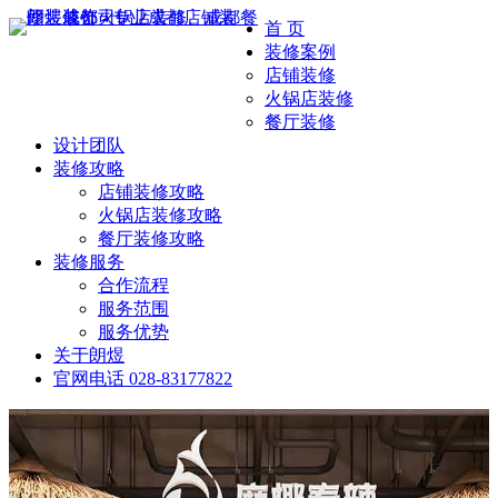
首 页
装修案例
店铺装修
火锅店装修
餐厅装修
设计团队
装修攻略
店铺装修攻略
火锅店装修攻略
餐厅装修攻略
装修服务
合作流程
服务范围
服务优势
关于朗煜
官网电话
028-83177822