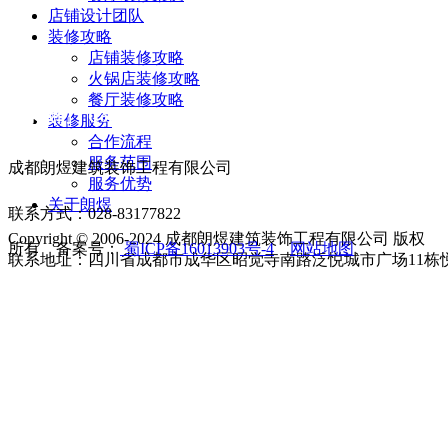
店铺设计团队
装修攻略
店铺装修攻略
火锅店装修攻略
餐厅装修攻略
联系我们 Contact us
装修服务
合作流程
服务范围
成都朗煜建筑装饰工程有限公司
服务优势
关于朗煜
联系方式：028-83177822
Copyright © 2006-2024 成都朗煜建筑装饰工程有限公司 版权
所有 备案号：
蜀ICP备16013903号-4
网站地图
联系地址：四川省成都市成华区昭觉寺南路泛悦城市广场11栋悦享