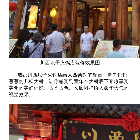
川西坝子火锅店装修效果图
成都川西坝子火锅店给人四合院的配置，周围郁郁
葱葱的几棵大树，让你感受到童年在大树底下乘凉享受
美食的美好记忆。古香古色、长廊雕栏给人豪华大气的
视觉效果。