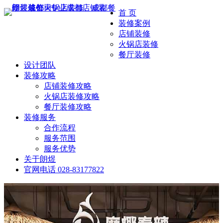
首 页
装修案例
店铺装修
火锅店装修
餐厅装修
设计团队
装修攻略
店铺装修攻略
火锅店装修攻略
餐厅装修攻略
装修服务
合作流程
服务范围
服务优势
关于朗煜
官网电话
028-83177822