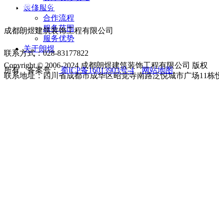
联系我们 Contact us
装修服务
合作流程
服务范围
成都朗煜建筑装饰工程有限公司
服务优势
关于朗煜
联系方式：028-83177822
Copyright © 2006-2024 成都朗煜建筑装饰工程有限公司 版权
所有 备案号：
蜀ICP备16013903号-4
网站地图
联系地址：四川省成都市成华区昭觉寺南路泛悦城市广场11栋悦享