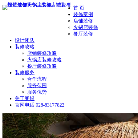
首 页
装修案例
店铺装修
火锅店装修
餐厅装修
设计团队
装修攻略
店铺装修攻略
火锅店装修攻略
餐厅装修攻略
装修服务
合作流程
服务范围
服务优势
关于朗煜
官网电话
028-83177822