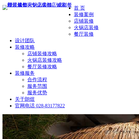
首 页
装修案例
店铺装修
火锅店装修
餐厅装修
设计团队
装修攻略
店铺装修攻略
火锅店装修攻略
餐厅装修攻略
装修服务
合作流程
服务范围
服务优势
关于朗煜
官网电话
028-83177822