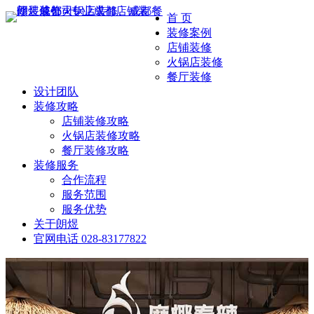
首 页
装修案例
店铺装修
火锅店装修
餐厅装修
设计团队
装修攻略
店铺装修攻略
火锅店装修攻略
餐厅装修攻略
装修服务
合作流程
服务范围
服务优势
关于朗煜
官网电话
028-83177822