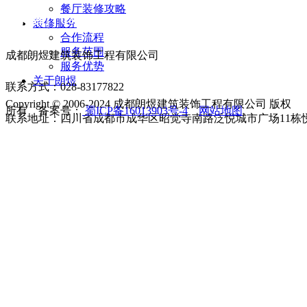
餐厅装修攻略
联系我们 Contact us
装修服务
合作流程
服务范围
成都朗煜建筑装饰工程有限公司
服务优势
关于朗煜
联系方式：028-83177822
Copyright © 2006-2024 成都朗煜建筑装饰工程有限公司 版权
所有 备案号：
蜀ICP备16013903号-4
网站地图
联系地址：四川省成都市成华区昭觉寺南路泛悦城市广场11栋悦享