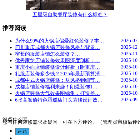
五星级自助餐厅装修有什么标准？
推荐阅读
2026-07
为什么99%的火锅店偏爱红色装修？本…
2025-12
四川重庆成都火锅店装修风格与背景…
2025-11
窄长的服装店铺怎么装修？…
2025-10
优秀家纺店铺装修效果图深度剖析：…
2025-10
重庆小面店铺装修设计解析（附重庆…
2025-10
礼服店装修多少钱？2025年最新预算清…
2025-10
成都中式火锅店装修：从风格到细节…
2025-10
成都店铺装修福利来袭！朗煜装饰1…
2025-10
火锅店装修大气效果图锦集，打造差…
2025-09
6张高颜值特色蛋糕店门头装修设计效…
说点什么吧
您有任何装修需求及疑问，可在下方评论。（管理员审核后评