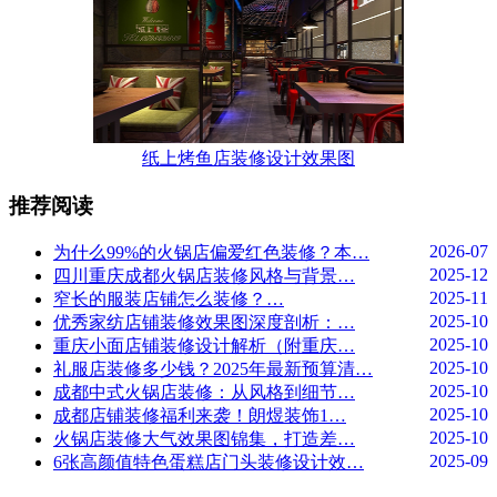
纸上烤鱼店装修设计效果图
推荐阅读
2026-07
为什么99%的火锅店偏爱红色装修？本…
2025-12
四川重庆成都火锅店装修风格与背景…
2025-11
窄长的服装店铺怎么装修？…
2025-10
优秀家纺店铺装修效果图深度剖析：…
2025-10
重庆小面店铺装修设计解析（附重庆…
2025-10
礼服店装修多少钱？2025年最新预算清…
2025-10
成都中式火锅店装修：从风格到细节…
2025-10
成都店铺装修福利来袭！朗煜装饰1…
2025-10
火锅店装修大气效果图锦集，打造差…
2025-09
6张高颜值特色蛋糕店门头装修设计效…