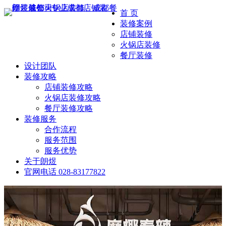
首 页
装修案例
店铺装修
火锅店装修
餐厅装修
设计团队
装修攻略
店铺装修攻略
火锅店装修攻略
餐厅装修攻略
装修服务
合作流程
服务范围
服务优势
关于朗煜
官网电话
028-83177822