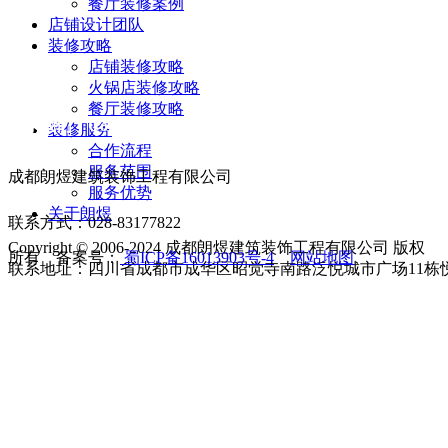
餐厅装修案例
店铺设计团队
装修攻略
店铺装修攻略
火锅店装修攻略
餐厅装修攻略
联系我们 Contact us
装修服务
合作流程
服务范围
成都朗煜建筑装饰工程有限公司
服务优势
关于朗煜
联系方式：028-83177822
Copyright © 2006-2024 成都朗煜建筑装饰工程有限公司 版权
所有 备案号：
蜀ICP备16013903号-4
网站地图
联系地址：四川省成都市成华区昭觉寺南路泛悦城市广场11栋悦享