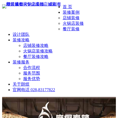
首 页
装修案例
店铺装修
火锅店装修
餐厅装修
设计团队
装修攻略
店铺装修攻略
火锅店装修攻略
餐厅装修攻略
装修服务
合作流程
服务范围
服务优势
关于朗煜
官网电话
028-83177822