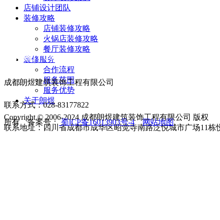
店铺设计团队
装修攻略
店铺装修攻略
火锅店装修攻略
餐厅装修攻略
联系我们 Contact us
装修服务
合作流程
服务范围
成都朗煜建筑装饰工程有限公司
服务优势
关于朗煜
联系方式：028-83177822
Copyright © 2006-2024 成都朗煜建筑装饰工程有限公司 版权
所有 备案号：
蜀ICP备16013903号-4
网站地图
联系地址：四川省成都市成华区昭觉寺南路泛悦城市广场11栋悦享