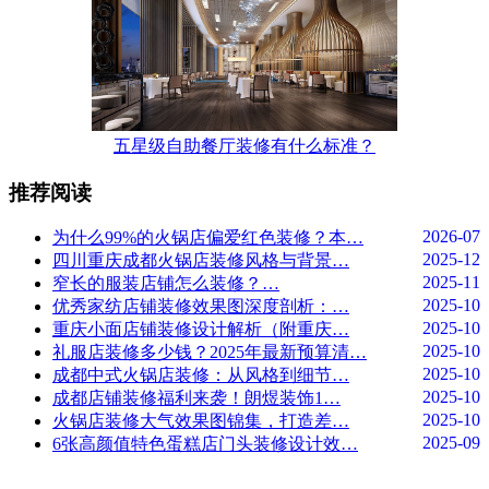
五星级自助餐厅装修有什么标准？
推荐阅读
2026-07
为什么99%的火锅店偏爱红色装修？本…
2025-12
四川重庆成都火锅店装修风格与背景…
2025-11
窄长的服装店铺怎么装修？…
2025-10
优秀家纺店铺装修效果图深度剖析：…
2025-10
重庆小面店铺装修设计解析（附重庆…
2025-10
礼服店装修多少钱？2025年最新预算清…
2025-10
成都中式火锅店装修：从风格到细节…
2025-10
成都店铺装修福利来袭！朗煜装饰1…
2025-10
火锅店装修大气效果图锦集，打造差…
2025-09
6张高颜值特色蛋糕店门头装修设计效…